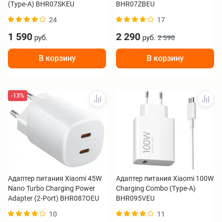
(Type-A) BHR07SKEU
BHR07ZBEU
24
17
1 590
2 290
руб.
руб.
2 590
В корзину
В корзину
-13%
Адаптер питания Xiaomi 45W
Адаптер питания Xiaomi 100W
Nano Turbo Charging Power
Charging Combo (Type-A)
Adapter (2-Port) BHR087OEU
BHR095VEU
10
11