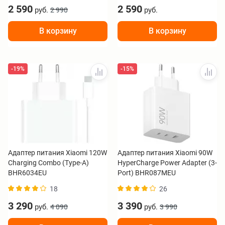
2 590
2 590
руб.
руб.
2 990
В корзину
В корзину
-19%
-15%
Адаптер питания Xiaomi 120W
Адаптер питания Xiaomi 90W
Charging Combo (Type-A)
HyperCharge Power Adapter (3-
BHR6034EU
Port) BHR087MEU
18
26
3 290
3 390
руб.
руб.
4 090
3 990