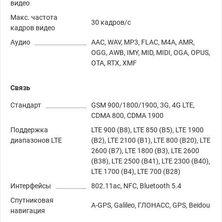
видео
Макс. частота
30 кадров/с
кадров видео
Аудио
AAC, WAV, MP3, FLAC, M4A, AMR,
OGG, AWB, IMY, MID, MIDI, OGA, OPUS,
OTA, RTX, XMF
Связь
Стандарт
GSM 900/1800/1900, 3G, 4G LTE,
CDMA 800, CDMA 1900
Поддержка
LTE 900 (B8), LTE 850 (B5), LTE 1900
диапазонов LTE
(B2), LTE 2100 (B1), LTE 800 (B20), LTE
2600 (B7), LTE 1800 (B3), LTE 2600
(B38), LTE 2500 (B41), LTE 2300 (B40),
LTE 1700 (B4), LTE 700 (B28)
Интерфейсы
802.11ac, NFC, Bluetooth 5.4
Спутниковая
A-GPS, Galileo, ГЛОНАСС, GPS, Beidou
навигация