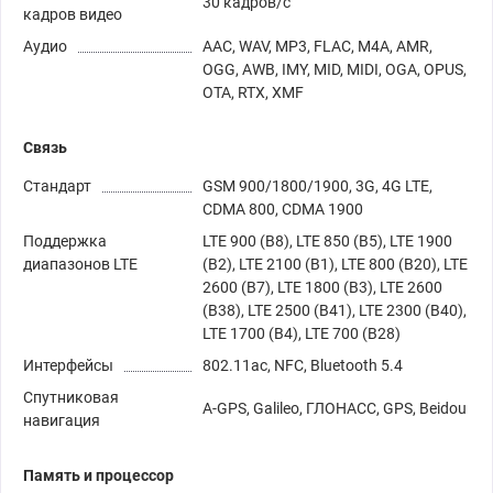
30 кадров/с
кадров видео
Аудио
AAC, WAV, MP3, FLAC, M4A, AMR,
OGG, AWB, IMY, MID, MIDI, OGA, OPUS,
OTA, RTX, XMF
Связь
Стандарт
GSM 900/1800/1900, 3G, 4G LTE,
CDMA 800, CDMA 1900
Поддержка
LTE 900 (B8), LTE 850 (B5), LTE 1900
диапазонов LTE
(B2), LTE 2100 (B1), LTE 800 (B20), LTE
2600 (B7), LTE 1800 (B3), LTE 2600
(B38), LTE 2500 (B41), LTE 2300 (B40),
LTE 1700 (B4), LTE 700 (B28)
Интерфейсы
802.11ac, NFC, Bluetooth 5.4
Спутниковая
A-GPS, Galileo, ГЛОНАСС, GPS, Beidou
навигация
Память и процессор