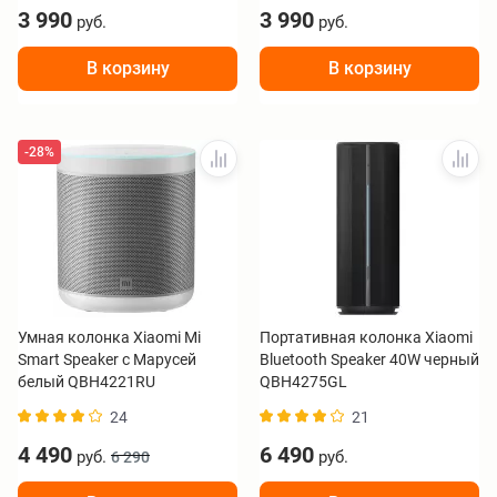
3 990
3 990
руб.
руб.
В корзину
В корзину
-28%
Умная колонка Xiaomi Mi
Портативная колонка Xiaomi
Smart Speaker с Марусей
Bluetooth Speaker 40W черный
белый QBH4221RU
QBH4275GL
24
21
4 490
6 490
руб.
руб.
6 290