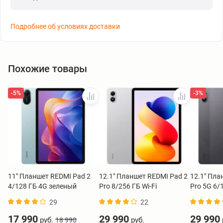
Подробнее об условиях доставки
Похожие товары
-5%
-3%
11" Планшет REDMI Pad 2
12.1" Планшет REDMI Pad 2
12.1" Пла
4/128 ГБ 4G зеленый
Pro 8/256 ГБ Wi-Fi
Pro 5G 6/
серебристый
29
22
17 990
29 990
29 990
руб.
руб.
18 990