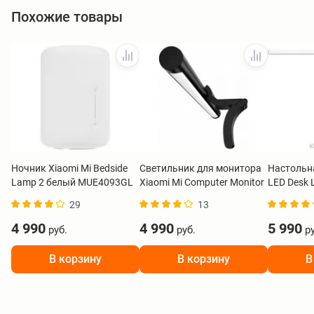
Похожие товары
Ночник Xiaomi Mi Bedside
Светильник для монитора
Настольн
Lamp 2 белый MUE4093GL
Xiaomi Mi Computer Monitor
LED Desk 
Light Bar черный
BHR9186
29
13
BHR4838GL
4 990
4 990
5 990
руб.
руб.
ру
В корзину
В корзину
В