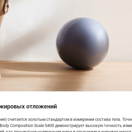
 жировых отложений
ия) считается золотым стандартом в измерении состава тела. Точ
mi Body Composition Scale S400 демонстрирует высокую точность и
ей, как процентное содержание жира в организме и жировая масса