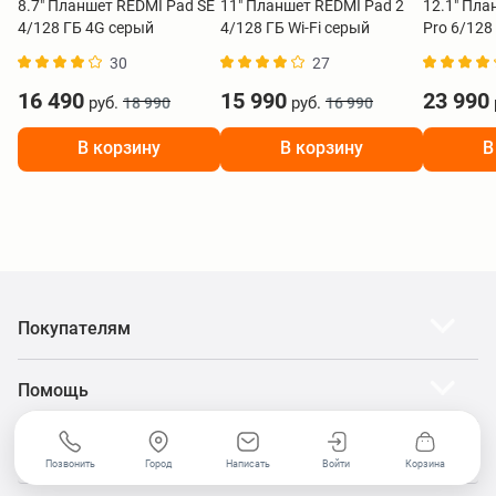
8.7" Планшет REDMI Pad SE
11" Планшет REDMI Pad 2
12.1" Пла
4/128 ГБ 4G серый
4/128 ГБ Wi-Fi серый
Pro 6/128
30
27
16 490
15 990
23 990
руб.
руб.
18 990
16 990
В корзину
В корзину
В
Покупателям
Помощь
О компании
Позвонить
Город
Написать
Войти
Корзина