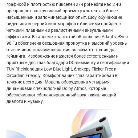
графикой и плотностью пикселей 274 ppi Redmi Pad 2 4G
превращает ваш рутинный просмотр контента в более
насыщенный и запоминающийся опыт. Шоу, обучающие
видео или вечерний киномарафон с близкими пройдет с
четкими, плавными и реалистичными визуальными
эффектами. В тандеме с частотой обновления AdaptiveSync
90 Гц обеспечена бесшовная прокрутка и высокий уровень
отзывчивости взаимодействия во всем: от чтения до
гейминга. Изображение кажется более естественным и
приятным для глаз благодаря DC-диммингу и сертификации
TÜV Rheinland для Low Blue Light, блокеру Flicker Free и
Circadian Friendly. Комфорт ваших глаз гарантирован в
течение всего дня. Модель оборудована четырьмя
динамиками с технологией Dolby Atmos, которые
обеспечивают сбалансированный звук, оживляющий
диалоги и музыку.